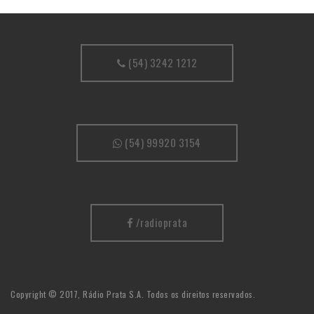
(54) 3242 1212
(54) 99920 3154
/radioprata
Copyright © 2017, Rádio Prata S.A. Todos os direitos reservados.